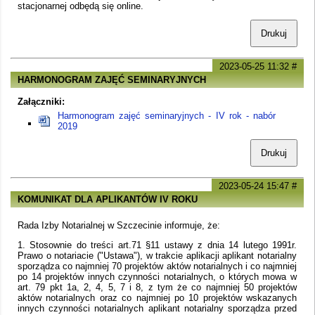
stacjonarnej odbędą się online.
Drukuj
2023-05-25 11:32
#
HARMONOGRAM ZAJĘĆ SEMINARYJNYCH
Załączniki:
Harmonogram zajęć seminaryjnych - IV rok - nabór
2019
Drukuj
2023-05-24 15:47
#
KOMUNIKAT DLA APLIKANTÓW IV ROKU
Rada Izby Notarialnej w Szczecinie informuje, że:
1. Stosownie do treści art.71 §11 ustawy z dnia 14 lutego 1991r.
Prawo o notariacie ("Ustawa"), w trakcie aplikacji aplikant notarialny
sporządza co najmniej 70 projektów aktów notarialnych i co najmniej
po 14 projektów innych czynności notarialnych, o których mowa w
art. 79 pkt 1a, 2, 4, 5, 7 i 8, z tym że co najmniej 50 projektów
aktów notarialnych oraz co najmniej po 10 projektów wskazanych
innych czynności notarialnych aplikant notarialny sporządza przed