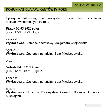
2023-02-24 10:24
#
KOMUNIKAT DLA APLIKANTÓW IV ROKU
Uprzejmie informuję, że nastąpiła zmiana planu szkolenia
aplikantów notarialnych IV roku:
Piątek 03.03.2023 roku
godz. 17
30
- 20
30
- 4 godz.
zamiast
Wykładowca:
Doradca podatkowy Małgorzata Chojnowska
będzie
Wykładowca:
Zastępca notarialny Sara Mioduszewska
oraz
Sobota 04.03.2023 roku
godz. 12
30
- 15
30
- 4 godz.
zamiast
Wykładowca:
Zastępca notarialny Sara Mioduszewska
będzie
Wykładowca:
Notariusz Przemysław Biernacki, Notariusz Grzegorz
Mikołajczuk