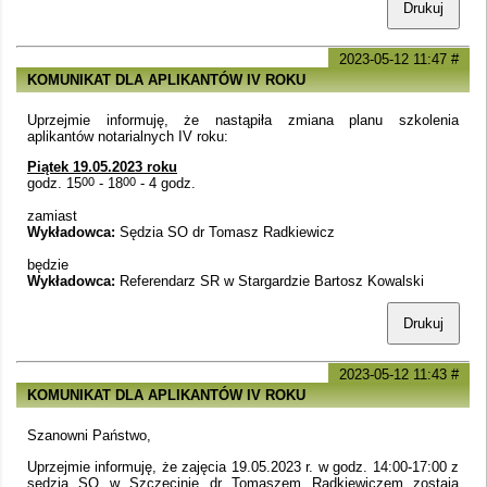
Drukuj
2023-05-12 11:47
#
KOMUNIKAT DLA APLIKANTÓW IV ROKU
Uprzejmie informuję, że nastąpiła zmiana planu szkolenia
aplikantów notarialnych IV roku:
Piątek 19.05.2023 roku
godz. 15
00
- 18
00
- 4 godz.
zamiast
Wykładowca:
Sędzia SO dr Tomasz Radkiewicz
będzie
Wykładowca:
Referendarz SR w Stargardzie Bartosz Kowalski
Drukuj
2023-05-12 11:43
#
KOMUNIKAT DLA APLIKANTÓW IV ROKU
Szanowni Państwo,
Uprzejmie informuję, że zajęcia 19.05.2023 r. w godz. 14:00-17:00 z
sędzią SO w Szczecinie dr Tomaszem Radkiewiczem zostają