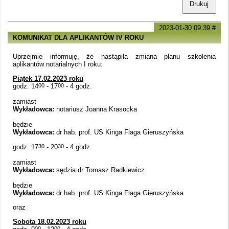
Drukuj
2023-01-30 09:39
#
KOMUNIKAT DLA APLIKANTÓW IV ROKU
Uprzejmie informuję, że nastąpiła zmiana planu szkolenia
aplikantów notarialnych I roku:
Piątek 17.02.2023 roku
godz. 14
00
- 17
00
- 4 godz.
zamiast
Wykładowca:
notariusz Joanna Krasocka
będzie
Wykładowca:
dr hab. prof. US Kinga Flaga Gieruszyńska
godz. 17
30
- 20
30
- 4 godz.
zamiast
Wykładowca:
sędzia dr Tomasz Radkiewicz
będzie
Wykładowca:
dr hab. prof. US Kinga Flaga Gieruszyńska
oraz
Sobota 18.02.2023 roku
00
00