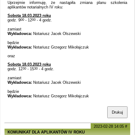
Uprzejmie informuję, że nastąpiła zmiana planu szkolenia
aplikantów notarialnych IV roku:
Sobota 18.03.2023 roku
godz. 9
00
- 12
00
- 4 godz.
zamiast
Wykładowca:
Notariusz Jacek Olszewski
będzie
Wykładowca:
Notariusz Grzegorz Mikołajczuk
oraz
Sobota 18.03.2023 roku
godz. 12
30
- 15
30
- 4 godz.
zamiast
Wykładowca:
Notariusz Jacek Olszewski
będzie
Wykładowca:
Notariusz Grzegorz Mikołajczuk
Drukuj
2023-02-28 14:05
#
KOMUNIKAT DLA APLIKANTÓW IV ROKU