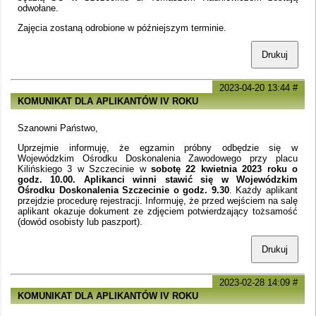
odwołane.
Zajęcia zostaną odrobione w późniejszym terminie.
Drukuj
2023-04-20 13:44
#
KOMUNIKAT DLA APLIKANTÓW IV ROKU
Szanowni Państwo,
Uprzejmie informuję, że egzamin próbny odbędzie się w
Wojewódzkim Ośrodku Doskonalenia Zawodowego przy placu
Kilińskiego 3 w Szczecinie w
sobotę 22 kwietnia 2023 roku o
godz. 10.00. Aplikanci winni stawić się w Wojewódzkim
Ośrodku Doskonalenia Szczecinie o godz. 9.30
. Każdy aplikant
przejdzie procedurę rejestracji. Informuję, że przed wejściem na salę
aplikant okazuje dokument ze zdjęciem potwierdzający tożsamość
(dowód osobisty lub paszport).
Drukuj
2023-02-28 14:09
#
KOMUNIKAT DLA APLIKANTÓW IV ROKU