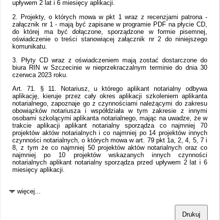
upływem 2 lat i 6 miesięcy aplikacji.
2. Projekty, o których mowa w pkt 1 wraz z recenzjami patrona -
załącznik nr 1 - mają być zapisane w programie PDF na płycie CD,
do której ma być dołączone, sporządzone w formie pisemnej,
oświadczenie o treści stanowiącej załącznik nr 2 do niniejszego
komunikatu.
3. Płyty CD wraz z oświadczeniem mają zostać dostarczone do
biura RIN w Szczecinie w nieprzekraczalnym terminie do dnia 30
czerwca 2023 roku.
Art. 71. § 11. Notariusz, u którego aplikant notarialny odbywa
aplikację, kieruje przez cały okres aplikacji szkoleniem aplikanta
notarialnego, zapoznaje go z czynnościami należącymi do zakresu
obowiązków notariusza i współdziała w tym zakresie z innymi
osobami szkolącymi aplikanta notarialnego, mając na uwadze, że w
trakcie aplikacji aplikant notarialny sporządza co najmniej 70
projektów aktów notarialnych i co najmniej po 14 projektów innych
czynności notarialnych, o których mowa w art. 79 pkt 1a, 2, 4, 5, 7 i
8, z tym że co najmniej 50 projektów aktów notarialnych oraz co
najmniej po 10 projektów wskazanych innych czynności
notarialnych aplikant notarialny sporządza przed upływem 2 lat i 6
miesięcy aplikacji.
więcej...
Drukuj