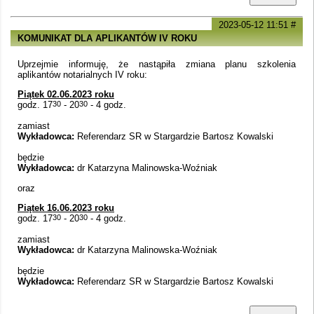
2023-05-12 11:51
#
KOMUNIKAT DLA APLIKANTÓW IV ROKU
Uprzejmie informuję, że nastąpiła zmiana planu szkolenia
aplikantów notarialnych IV roku:
Piątek 02.06.2023 roku
godz. 17
30
- 20
30
- 4 godz.
zamiast
Wykładowca:
Referendarz SR w Stargardzie Bartosz Kowalski
będzie
Wykładowca:
dr Katarzyna Malinowska-Woźniak
oraz
Piątek 16.06.2023 roku
godz. 17
30
- 20
30
- 4 godz.
zamiast
Wykładowca:
dr Katarzyna Malinowska-Woźniak
będzie
Wykładowca:
Referendarz SR w Stargardzie Bartosz Kowalski