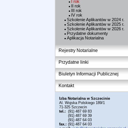
I rok
II rok
III rok
IV rok
Szkolenie Aplikantów w 2024 r.
Szkolenie Aplikantów w 2025 r.
Szkolenie Aplikantów w 2026 r.
Przydatne dokumenty
Aplikacja Notarialna
Rejestry Notarialne
Przydatne linki
Biuletyn Informacji Publicznej
Kontakt
Izba Notarialna w Szczecinie
Al. Wojska Polskiego 189/1
71-325
Szczecin
tel.:
(91) 487 69 83
(91) 487 69 39
(91) 487 64 03
fax.:
(91) 487 64 03