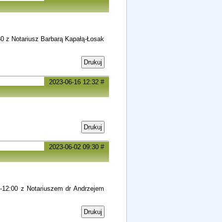
.30 z Notariusz Barbarą Kapałą-Łosak
Drukuj
2023-06-16 12:32
#
Drukuj
2023-06-02 09:30
#
00-12:00 z Notariuszem dr Andrzejem
Drukuj