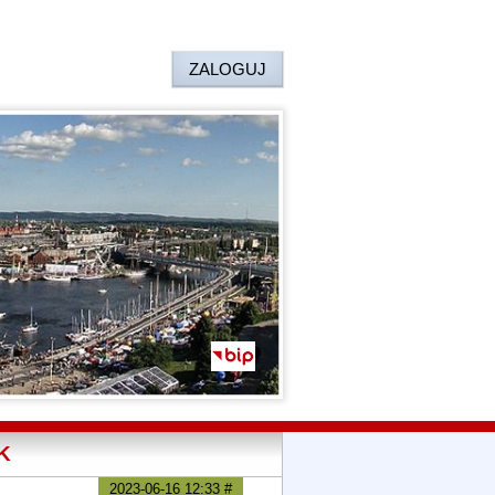
ZALOGUJ
K
2023-06-16 12:33
#