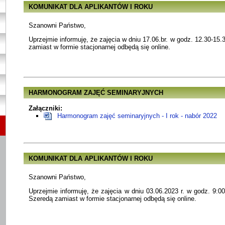
KOMUNIKAT DLA APLIKANTÓW I ROKU
Szanowni Państwo,
Uprzejmie informuję, że zajęcia w dniu 17.06.br. w godz. 12.30-15
zamiast w formie stacjonarnej odbędą się online.
HARMONOGRAM ZAJĘĆ SEMINARYJNYCH
Załączniki:
Harmonogram zajęć seminaryjnych - I rok - nabór 2022
KOMUNIKAT DLA APLIKANTÓW I ROKU
Szanowni Państwo,
Uprzejmie informuję, że zajęcia w dniu 03.06.2023 r. w godz. 9:
Szeredą zamiast w formie stacjonarnej odbędą się online.