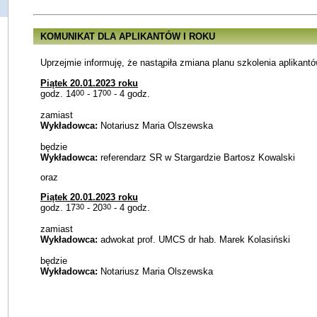
KOMUNIKAT DLA APLIKANTÓW I ROKU
Uprzejmie informuję, że nastąpiła zmiana planu szkolenia aplikantów
Piątek 20.01.2023 roku
godz. 14
00
- 17
00
- 4 godz.
zamiast
Wykładowca:
Notariusz Maria Olszewska
będzie
Wykładowca:
referendarz SR w Stargardzie Bartosz Kowalski
oraz
Piątek 20.01.2023 roku
godz. 17
30
- 20
30
- 4 godz.
zamiast
Wykładowca:
adwokat prof. UMCS dr hab. Marek Kolasiński
będzie
Wykładowca:
Notariusz Maria Olszewska