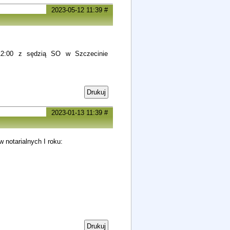
2023-05-12 11:39
#
0-12:00 z sędzią SO w Szczecinie
Drukuj
2023-01-13 11:39
#
 notarialnych I roku:
Drukuj