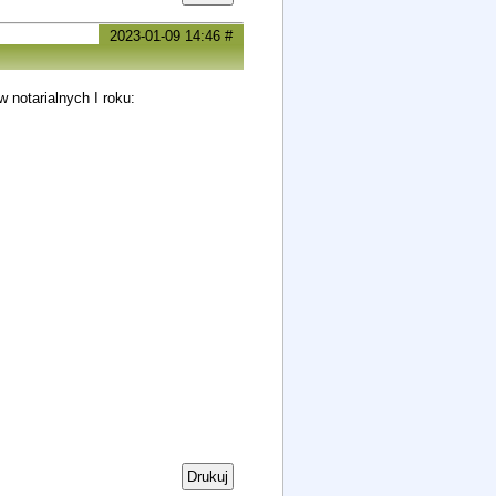
2023-01-09 14:46
#
 notarialnych I roku:
Drukuj