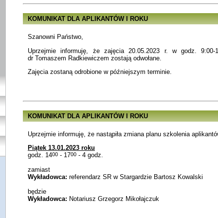
KOMUNIKAT DLA APLIKANTÓW I ROKU
Szanowni Państwo,
Uprzejmie informuję, że zajęcia 20.05.2023 r. w godz. 9:0
dr Tomaszem Radkiewiczem zostają odwołane.
Zajęcia zostaną odrobione w późniejszym terminie.
KOMUNIKAT DLA APLIKANTÓW I ROKU
Uprzejmie informuję, że nastąpiła zmiana planu szkolenia aplikantów
Piątek 13.01.2023 roku
godz. 14
00
- 17
00
- 4 godz.
zamiast
Wykładowca:
referendarz SR w Stargardzie Bartosz Kowalski
będzie
Wykładowca:
Notariusz Grzegorz Mikołajczuk