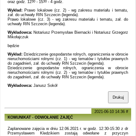
oraz godz. 12
30
- 15
30
- 4 godz.
Wykład:
Prawo lokalowe (cz. 2) - wg zakresu materiału i tematu,
zał. do uchwały RIN Szczecin (legenda).
Prawo lokalowe (cz. 3) - wg zakresu materiału i tematu, zał. do
uchwały RIN Szczecin (legenda).
Wykładowca:
Notariusz Przemysław Biernacki i Notariusz Grzegorz
Mikołajczuk
będzie
Wykład:
Dziedziczenie gospodarstw rolnych, ograniczenia w obrocie
nieruchomościami rolnymi (cz. 1) - wg tematów i tytułów prawnych
do zagadnień, zał. do uchwały RIN Szczecin (legenda).
Dziedziczenie gospodarstw rolnych, ograniczenia w obrocie
nieruchomościami rolnymi (cz. 2) - wg tematów i tytułów prawnych
do zagadnień, zał. do uchwały RIN Szczecin (legenda).
Wykładowca:
Janusz Sokół
Drukuj
2021-06-10 14:36
#
KOMUNIKAT - ODWOŁANIE ZAJĘĆ
Zaplanowane zajęcia w dniu 12.06.2021 r. w godz. 12:30-15:30 z dr
Przemysławem Kledzikiem zostają odwołane z przyczyn