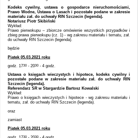
Kodeks cywilny, ustawa o gospodarce nieruchomościami,
Prawo Wodne, Ustawa o Lasach i pozostałe podane w zakresie
materiału zał. do uchwały RIN Szczecin (legenda).
Notariusz Piotr Skibiński
Wykład:
Prawo pierwokupu – zbiorcze omówienie wszystkich przypadków i
zbieg prawa pierwokupu (cz. 1) - wg zakresu materiału i tematu, zał.
do uchwały RIN Szczecin (legenda).
będzie
Piątek 05.03.2021 roku
godz. 17
30
- 20
30
- 4 godz.
Ustawa o księgach wieczystych i hipotece, kodeks cywilny i
pozostałe podane w zakresie materiału zał. do uchwały RIN
Szczecin (legenda).
Referendarz SR w Stargardzie Bartosz Kowalski
Wykład:
Prawo o księgach wieczystych i hipotece - wg zakresu materiału i
tematu, zał. do uchwały RIN Szczecin (legenda).
oraz
zamiast
Piątek 05.03.2021 roku
godz. 17
30
- 20
30
- 4 godz.