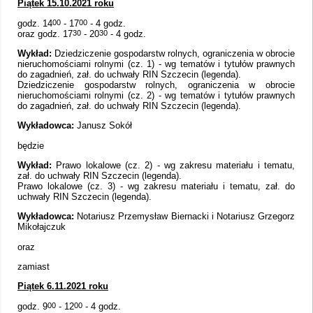
Piątek 15.10.2021 roku
godz. 14
00
- 17
00
- 4 godz.
oraz godz. 17
30
- 20
30
- 4 godz.
Wykład:
Dziedziczenie gospodarstw rolnych, ograniczenia w obrocie
nieruchomościami rolnymi (cz. 1) - wg tematów i tytułów prawnych
do zagadnień, zał. do uchwały RIN Szczecin (legenda).
Dziedziczenie gospodarstw rolnych, ograniczenia w obrocie
nieruchomościami rolnymi (cz. 2) - wg tematów i tytułów prawnych
do zagadnień, zał. do uchwały RIN Szczecin (legenda).
Wykładowca:
Janusz Sokół
będzie
Wykład:
Prawo lokalowe (cz. 2) - wg zakresu materiału i tematu,
zał. do uchwały RIN Szczecin (legenda).
Prawo lokalowe (cz. 3) - wg zakresu materiału i tematu, zał. do
uchwały RIN Szczecin (legenda).
Wykładowca:
Notariusz Przemysław Biernacki i Notariusz Grzegorz
Mikołajczuk
oraz
zamiast
Piątek 6.11.2021 roku
godz. 9
00
- 12
00
- 4 godz.