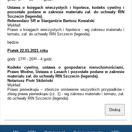
Ustawa o księgach wieczystych i hipotece, kodeks cywilny i
pozostałe podane w zakresie materiału zał. do uchwały RIN
Szczecin (legenda).
Referendarz SR w Stargardzie Bartosz Kowalski
Wykład:
Prawo o księgach wieczystych i hipotece - wg zakresu materiału i
tematu, zał. do uchwały RIN Szczecin (legenda).
będzie
Piątek 22.01.2021 roku
godz. 17
30
- 20
30
- 4 godz.
Kodeks cywilny, ustawa o gospodarce nieruchomościami,
Prawo Wodne, Ustawa o Lasach i pozostałe podane w zakresie
materiału zał. do uchwały RIN Szczecin (legenda).
Notariusz Piotr Skibiński
Wykład:
Prawo pierwokupu – zbiorcze omówienie wszystkich przypadków i
zbieg prawa pierwokupu (cz. 1) - wg zakresu materiału i tematu, zał.
do uchwały RIN Szczecin (legenda).
Drukuj