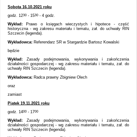
Sobota 16.10.2021 roku
godz. 12
30
- 15
30
- 4 godz.
Wykład:
Prawo o księgach wieczystych i hipotece - część
historyczna - wg zakresu materiału i tematu, zał. do uchwały RIN
Szczecin (legenda).
Wykładowca:
Referendarz SR w Stargardzie Bartosz Kowalski
będzie
Wykład:
Zasady podejmowania, wykonywania i zakończenia
działalności gospodarczej - wg zakresu materiału i tematu, zał. do
uchwały RIN Szczecin (legenda).
Wykładowca:
Radca prawny Zbigniew Olech
oraz
zamiast
Piątek 19.11.2021 roku
godz. 14
00
- 17
00
Wykład:
Zasady podejmowania, wykonywania i zakończenia
działalności gospodarczej - wg zakresu materiału i tematu, zał. do
uchwały RIN Szczecin (legenda).