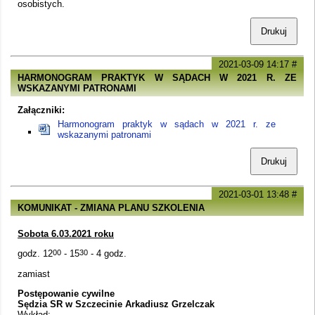
osobistych.
Drukuj
2021-03-09 14:17
#
HARMONOGRAM PRAKTYK W SĄDACH W 2021 R. ZE
WSKAZANYMI PATRONAMI
Załączniki:
Harmonogram praktyk w sądach w 2021 r. ze
wskazanymi patronami
Drukuj
2021-03-01 13:48
#
KOMUNIKAT - ZMIANA PLANU SZKOLENIA
Sobota 6.03.2021 roku
godz. 12
00
- 15
30
- 4 godz.
zamiast
Postępowanie cywilne
Sędzia SR w Szczecinie Arkadiusz Grzelczak
Wykład: