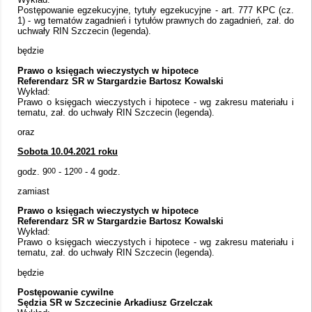
Postępowanie egzekucyjne, tytuły egzekucyjne - art. 777 KPC (cz.
1) - wg tematów zagadnień i tytułów prawnych do zagadnień, zał. do
uchwały RIN Szczecin (legenda).
będzie
Prawo o księgach wieczystych w hipotece
Referendarz SR w Stargardzie Bartosz Kowalski
Wykład:
Prawo o księgach wieczystych i hipotece - wg zakresu materiału i
tematu, zał. do uchwały RIN Szczecin (legenda).
oraz
Sobota 10.04.2021 roku
godz. 9
00
- 12
00
- 4 godz.
zamiast
Prawo o księgach wieczystych w hipotece
Referendarz SR w Stargardzie Bartosz Kowalski
Wykład:
Prawo o księgach wieczystych i hipotece - wg zakresu materiału i
tematu, zał. do uchwały RIN Szczecin (legenda).
będzie
Postępowanie cywilne
Sędzia SR w Szczecinie Arkadiusz Grzelczak