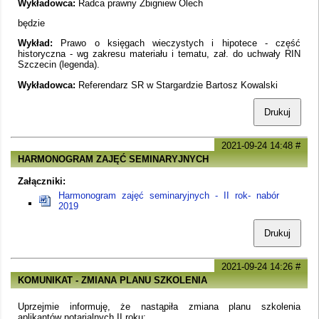
Wykładowca:
Radca prawny Zbigniew Olech
będzie
Wykład:
Prawo o księgach wieczystych i hipotece - część
historyczna - wg zakresu materiału i tematu, zał. do uchwały RIN
Szczecin (legenda).
Wykładowca:
Referendarz SR w Stargardzie Bartosz Kowalski
Drukuj
2021-09-24 14:48
#
HARMONOGRAM ZAJĘĆ SEMINARYJNYCH
Załączniki:
Harmonogram zajęć seminaryjnych - II rok- nabór
2019
Drukuj
2021-09-24 14:26
#
KOMUNIKAT - ZMIANA PLANU SZKOLENIA
Uprzejmie informuję, że nastąpiła zmiana planu szkolenia
aplikantów notarialnych II roku: