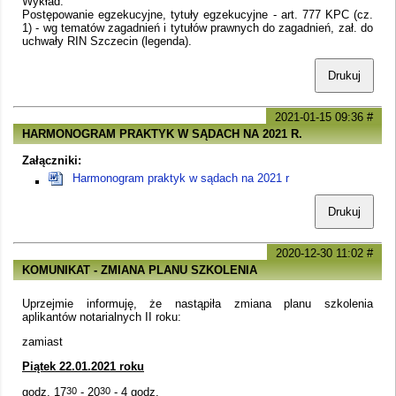
Wykład:
Postępowanie egzekucyjne, tytuły egzekucyjne - art. 777 KPC (cz.
1) - wg tematów zagadnień i tytułów prawnych do zagadnień, zał. do
uchwały RIN Szczecin (legenda).
Drukuj
2021-01-15 09:36
#
HARMONOGRAM PRAKTYK W SĄDACH NA 2021 R.
Załączniki:
Harmonogram praktyk w sądach na 2021 r
Drukuj
2020-12-30 11:02
#
KOMUNIKAT - ZMIANA PLANU SZKOLENIA
Uprzejmie informuję, że nastąpiła zmiana planu szkolenia
aplikantów notarialnych II roku:
zamiast
Piątek 22.01.2021 roku
godz. 17
30
- 20
30
- 4 godz.