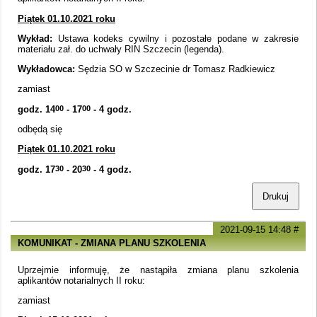
Piątek 01.10.2021 roku
Wykład:
Ustawa kodeks cywilny i pozostałe podane w zakresie
materiału zał. do uchwały RIN Szczecin (legenda).
Wykładowca:
Sędzia SO w Szczecinie dr Tomasz Radkiewicz
zamiast
godz. 14
00
- 17
00
- 4 godz.
odbędą się
Piątek 01.10.2021 roku
godz. 17
30
- 20
30
- 4 godz.
Drukuj
2021-09-15 14:48
#
KOMUNIKAT - ZMIANA PLANU SZKOLENIA
Uprzejmie informuję, że nastąpiła zmiana planu szkolenia
aplikantów notarialnych II roku:
zamiast