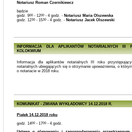
Notariusz Roman Czernikiewcz
będzie
godz. 9
00
- 12
00
- 4 godz. -
Notariusz Maria Olszewska
godz. 12
30
- 15
30
- 4 godz. -
Notariusz Jacek Olszewski
INFORMACJA DLA APLIKANTÓW NOTARIALNYCH III
KOLOKWIUM
Informacja dla aplikantów notarialnych III roku przystępują
notarialnych ubiegających się o otrzymanie upoważnienia, o któr
o notariacie w 2018 roku.
KOMUNIKAT - ZMIANA WYKŁADOWCY 14.12.2018 R.
Piątek 14.12.2018 roku
godz. 14
00
- 17
00
- 4 godz.
Ustawa o planowaniu i zagospodarowaniu przestrzennym 