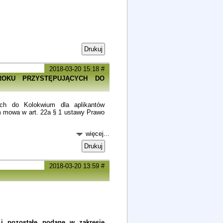
Drukuj
2018-03-20 15:18
#
 ROKU PRZYSTĘPUJĄCYCH DO
cych do Kolokwium dla aplikantów
ym mowa w art. 22a § 1 ustawy Prawo
więcej...
Drukuj
2018-03-20 13:59
#
i pozostałe podane w zakresie