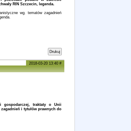
chwały RIN Szczecin, legenda.
lanistyczne wg. tematów zagadnień
genda.
Drukuj
2018-03-20 13:40
#
 gospodarczej, traktaty o Unii
w zagadnień i tytułów prawnych do