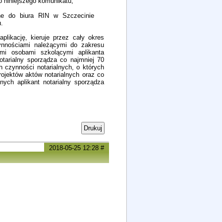
 niniejszego komunikatu,
ne do biura RIN w Szczecinie
.
aplikację, kieruje przez cały okres
zynnościami należącymi do zakresu
mi osobami szkolącymi aplikanta
notarialny sporządza co najmniej 70
h czynności notarialnych, o których
rojektów aktów notarialnych oraz co
nych aplikant notarialny sporządza
Drukuj
2018-05-25 12:28
#