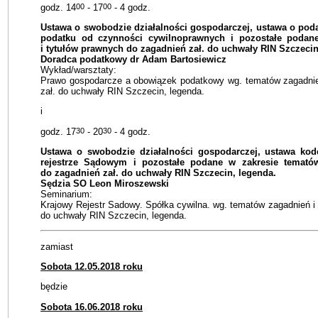
godz. 14
00
- 17
00
- 4 godz.
Ustawa o swobodzie działalności gospodarczej, ustawa o poda
podatku od czynności cywilnoprawnych i pozostałe podan
i tytułów prawnych do zagadnień zał. do uchwały RIN Szczecin
Doradca podatkowy dr Adam Bartosiewicz
Wykład/warsztaty:
Prawo gospodarcze a obowiązek podatkowy wg. tematów zagadnień
zał. do uchwały RIN Szczecin, legenda.
i
godz. 17
30
- 20
30
- 4 godz.
Ustawa o swobodzie działalności gospodarczej, ustawa ko
rejestrze Sądowym i pozostałe podane w zakresie temató
do zagadnień zał. do uchwały RIN Szczecin, legenda.
Sędzia SO Leon Miroszewski
Seminarium:
Krajowy Rejestr Sadowy. Spółka cywilna. wg. tematów zagadnień i 
do uchwały RIN Szczecin, legenda.
zamiast
Sobota 12.05.2018 roku
będzie
Sobota 16.06.2018 roku