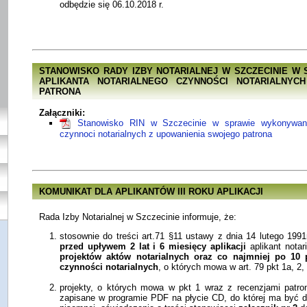
odbędzie się 06.10.2018 r.
STANOWISKO RADY IZBY NOTARIALNEJ W SZCZECINIE W
APLIKANTA NOTARIALNEGO CZYNNOŚCI NOTARIALNYC
PATRONA
Załączniki:
Stanowisko RIN w Szczecinie w sprawie wykonywania
czynnoci notarialnych z upowanienia swojego patrona
KOMUNIKAT DLA APLIKANTÓW III ROKU APLIKACJI
Rada Izby Notarialnej w Szczecinie informuje, że:
stosownie do treści art.71 §11 ustawy z dnia 14 lutego 1991r
przed upływem 2 lat i 6 miesięcy aplikacji
aplikant notar
projektów aktów notarialnych oraz co najmniej po 10
czynności notarialnych
, o których mowa w art. 79 pkt 1a, 2, 
projekty, o których mowa w pkt 1 wraz z recenzjami patr
zapisane w programie PDF na płycie CD, do której ma być d