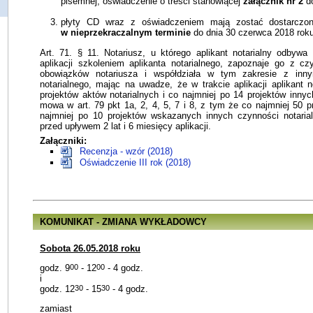
pisemnej, oświadczenie o treści stanowiącej
załącznik nr 2
do
płyty CD wraz z oświadczeniem mają zostać dostarczo
w nieprzekraczalnym terminie
do dnia 30 czerwca 2018 roku
Art. 71. § 11. Notariusz, u którego aplikant notarialny odbywa 
aplikacji szkoleniem aplikanta notarialnego, zapoznaje go z c
obowiązków notariusza i współdziała w tym zakresie z inny
notarialnego, mając na uwadze, że w trakcie aplikacji aplikant 
projektów aktów notarialnych i co najmniej po 14 projektów innyc
mowa w art. 79 pkt 1a, 2, 4, 5, 7 i 8, z tym że co najmniej 50 p
najmniej po 10 projektów wskazanych innych czynności notarial
przed upływem 2 lat i 6 miesięcy aplikacji.
Załączniki:
Recenzja - wzór (2018)
Oświadczenie III rok (2018)
KOMUNIKAT - ZMIANA WYKŁADOWCY
Sobota 26.05.2018 roku
godz. 9
00
- 12
00
- 4 godz.
i
godz. 12
30
- 15
30
- 4 godz.
zamiast