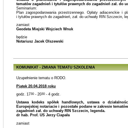
tematów zagadnień i tytułów prawnych do zagadnień zał. do u
Seminarium:
Plan zagospodarowania przestrzennego. Opłaty adiacenckie i p
i tytułów prawnych do zagadnień, zał. do uchwały RIN Szczecin, le
zamiast
Geodeta Miejski Wojciech Wnuk
będzie
Notariusz Jacek Olszewski
KOMUNIKAT - ZMIANA TEMATU SZKOLENIA
Uzupełnienie tematu o RODO.
Piątek 20.04.2018 roku
godz. 17
30
- 20
30
- 4 godz.
Ustawa kodeks spółek handlowych, ustawa o działalności
Europejskiej notariacie i pozostałe podane w zakresie temató
zagadnień zał. do uchwały RIN Szczecin, legenda.
dr hab. Prof. US Jerzy Ciapała
zamiast