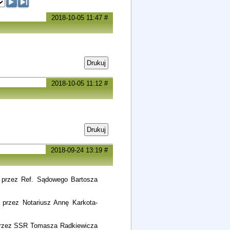
2018-10-05 11:47
#
Drukuj
2018-10-05 11:12
#
Drukuj
2018-09-24 13:19
#
y przez Ref. Sądowego Bartosza
 przez Notariusz Annę Karkota-
 przez SSR Tomasza Radkiewicza