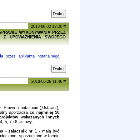
Drukuj
2018-08-30 12:20
#
 SPRAWIE WYKONYWANIA PRZEZ
H Z UPOWAŻNIENIA SWOJEGO
 przez aplikanta notarialnego
Drukuj
2018-05-29 11:46
#
. Prawo o notariacie („Ustawa”),
ialny sporządza
co najmniej 50
 projektów wskazanych innych
4, 5, 7 i 8 Ustawy,
ona -
załącznik nr 1
- mają być
ołączone, sporządzone w formie