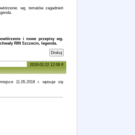
owtórzenie. wg. tematów zagadnień
egenda.
.
wtórzenie i nowe przepisy wg.
uchwały RIN Szczecin, legenda.
Drukuj
2018-02-22 12:09
#
iejsce 11.05.2018 r. wpisuje się