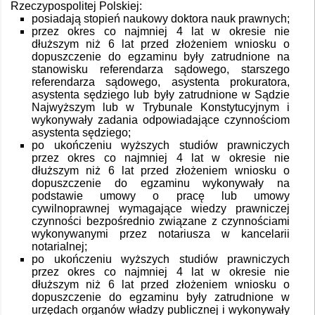
Rzeczypospolitej Polskiej:
posiadają stopień naukowy doktora nauk prawnych;
przez okres co najmniej 4 lat w okresie nie
dłuższym niż 6 lat przed złożeniem wniosku o
dopuszczenie do egzaminu były zatrudnione na
stanowisku referendarza sądowego, starszego
referendarza sądowego, asystenta prokuratora,
asystenta sędziego lub były zatrudnione w Sądzie
Najwyższym lub w Trybunale Konstytucyjnym i
wykonywały zadania odpowiadające czynnościom
asystenta sędziego;
po ukończeniu wyższych studiów prawniczych
przez okres co najmniej 4 lat w okresie nie
dłuższym niż 6 lat przed złożeniem wniosku o
dopuszczenie do egzaminu wykonywały na
podstawie umowy o pracę lub umowy
cywilnoprawnej wymagające wiedzy prawniczej
czynności bezpośrednio związane z czynnościami
wykonywanymi przez notariusza w kancelarii
notarialnej;
po ukończeniu wyższych studiów prawniczych
przez okres co najmniej 4 lat w okresie nie
dłuższym niż 6 lat przed złożeniem wniosku o
dopuszczenie do egzaminu były zatrudnione w
urzędach organów władzy publicznej i wykonywały