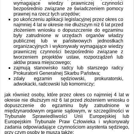
wymagające wiedzy prawniczej czynności
bezpośrednio związane ze świadczeniem pomocy
prawnej na rzecz tych urzędów;
po ukończeniu aplikacji legislacyjnej przez okres co
najmniej 4 lat w okresie nie dłuższym niż 6 lat przed
złożeniem wniosku o dopuszczenie do egzaminu
były zatrudnione w urzędach organów władzy
publicznej lub w państwowych jednostkach
organizacyjnych i wykonywały wymagające wiedzy
prawniczej czynności bezpośrednio związane z
tworzeniem projektów ustaw, rozporządzeń lub
aktów prawa miejscowego;
zajmują stanowisko radcy lub starszego radcy
Prokuratorii Generalnej Skarbu Państwa;
zdały egzamin sędziowski, prokuratorski,
adwokacki, radcowski lub komorniczy;
jak również osoby, które przez okres co najmniej 4 lat w
okresie nie dłuższym niż 6 lat przed złożeniem wniosku o
dopuszczenie do egzaminu były zatrudnione w
międzynarodowym organie sądowym, w szczególności w
Trybunale Sprawiedliwości Unii Europejskiej lub
Europejskim Trybunale Praw Człowieka i wykonywały
zadania odpowiadające czynnościom asystenta sędziego,
przy czym osoby te muszą także: