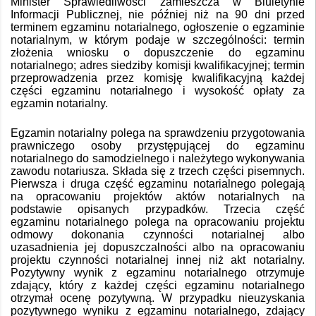
Minister Sprawiedliwości zamieszcza w Biuletynie
Informacji Publicznej, nie później niż na 90 dni przed
terminem egzaminu notarialnego, ogłoszenie o egzaminie
notarialnym, w którym podaje w szczególności: termin
złożenia wniosku o dopuszczenie do egzaminu
notarialnego; adres siedziby komisji kwalifikacyjnej; termin
przeprowadzenia przez komisję kwalifikacyjną każdej
części egzaminu notarialnego i wysokość opłaty za
egzamin notarialny.
Egzamin notarialny polega na sprawdzeniu przygotowania
prawniczego osoby przystępującej do egzaminu
notarialnego do samodzielnego i należytego wykonywania
zawodu notariusza. Składa się z trzech części pisemnych.
Pierwsza i druga część egzaminu notarialnego polegają
na opracowaniu projektów aktów notarialnych na
podstawie opisanych przypadków. Trzecia część
egzaminu notarialnego polega na opracowaniu projektu
odmowy dokonania czynności notarialnej albo
uzasadnienia jej dopuszczalności albo na opracowaniu
projektu czynności notarialnej innej niż akt notarialny.
Pozytywny wynik z egzaminu notarialnego otrzymuje
zdający, który z każdej części egzaminu notarialnego
otrzymał ocenę pozytywną. W przypadku nieuzyskania
pozytywnego wyniku z egzaminu notarialnego, zdający