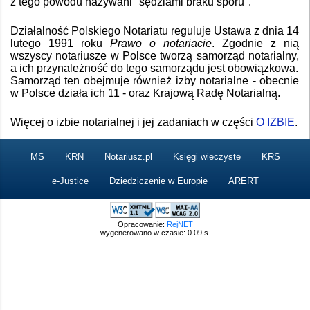
z tego powodu nazywani "sędziami braku sporu".
Działalność Polskiego Notariatu reguluje Ustawa z dnia 14
lutego 1991 roku
Prawo o notariacie
. Zgodnie z nią
wszyscy notariusze w Polsce tworzą samorząd notarialny,
a ich przynależność do tego samorządu jest obowiązkowa.
Samorząd ten obejmuje również izby notarialne - obecnie
w Polsce działa ich 11 - oraz Krajową Radę Notarialną.
Więcej o izbie notarialnej i jej zadaniach w części
O IZBIE
.
MS
KRN
Notariusz.pl
Księgi wieczyste
KRS
e-Justice
Dziedziczenie w Europie
ARERT
Opracowanie:
RejNET
wygenerowano w czasie: 0.09 s.